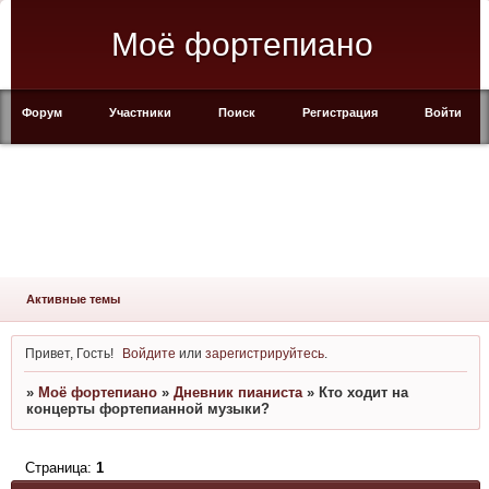
Моё фортепиано
Форум
Участники
Поиск
Регистрация
Войти
Активные темы
Привет, Гость!
Войдите
или
зарегистрируйтесь
.
»
Моё фортепиано
»
Дневник пианиста
»
Кто ходит на
концерты фортепианной музыки?
Страница:
1