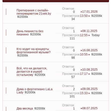
Препирания с онлайн-
17.01.2026
0
гипермаркетом 21vek.by
13:50
fil2006k
fil2006k
34
08.11.2025
1
День пианиста без
пианино
fil2006k
12:55
Today
111
Кто ходит на концерты
16.08.2025
0
фортепианной музыки?
10:55
fil2006k
fil2006k
98
Всё, что ни делается,
10.08.2025
0
делается в ущерб
17:17
fil2006k
остальному
fil2006k
57
09.08.2025
2
Дума о фортепиано LaLa
Lady
fil2006k
15:33
fil2006k
101
08.07.2025
1
Два месяца
fil2006k