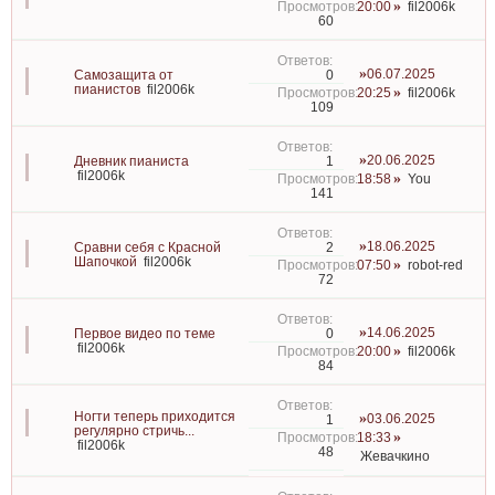
20:00
fil2006k
60
06.07.2025
0
Самозащита от
пианистов
fil2006k
20:25
fil2006k
109
20.06.2025
1
Дневник пианиста
fil2006k
18:58
You
141
18.06.2025
2
Сравни себя с Красной
Шапочкой
fil2006k
07:50
robot-red
72
14.06.2025
0
Первое видео по теме
fil2006k
20:00
fil2006k
84
Ногти теперь приходится
03.06.2025
1
регулярно стричь...
18:33
fil2006k
48
Жевачкино