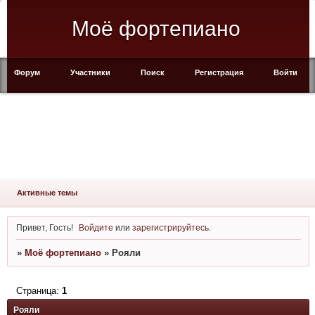
Моё фортепиано
Форум
Участники
Поиск
Регистрация
Войти
Активные темы
Привет, Гость!
Войдите
или
зарегистрируйтесь
.
»
Моё фортепиано
»
Рояли
Страница:
1
Рояли