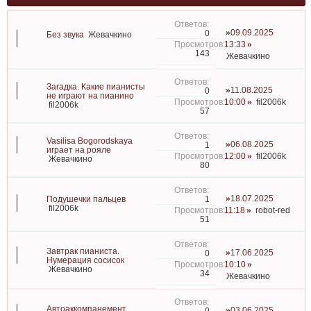
09.09.2025
0
Без звука
Жевачкино
13:33
143
Жевачкино
Загадка. Какие пианисты
11.08.2025
0
не играют на пианино
10:00
fil2006k
fil2006k
57
Vasilisa Bogorodskaya
06.08.2025
1
играет на рояле
12:00
fil2006k
Жевачкино
80
18.07.2025
1
Подушечки пальцев
fil2006k
11:18
robot-red
51
Завтрак пианиста.
17.06.2025
0
Нумерация сосисок
10:10
Жевачкино
34
Жевачкино
Автоаккомпанемент.
03.06.2025
0