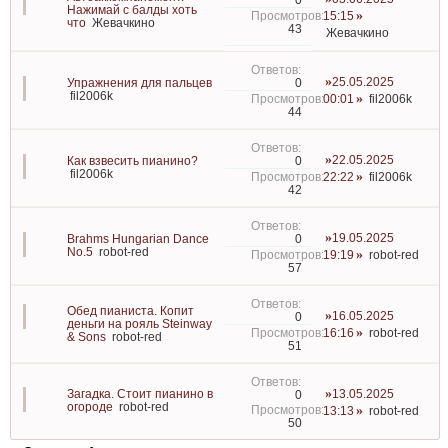
Нажимай с балды хоть
15:15
что
Жевачкино
43
Жевачкино
25.05.2025
0
Упражнения для пальцев
fil2006k
00:01
fil2006k
44
22.05.2025
0
Как взвесить пианино?
fil2006k
22:22
fil2006k
42
19.05.2025
0
Brahms Hungarian Dance
No.5
robot-red
19:19
robot-red
57
Обед пианиста. Копит
16.05.2025
0
деньги на рояль Steinway
16:16
robot-red
& Sons
robot-red
51
Загадка. Стоит пианино в
13.05.2025
0
огороде
robot-red
13:13
robot-red
50