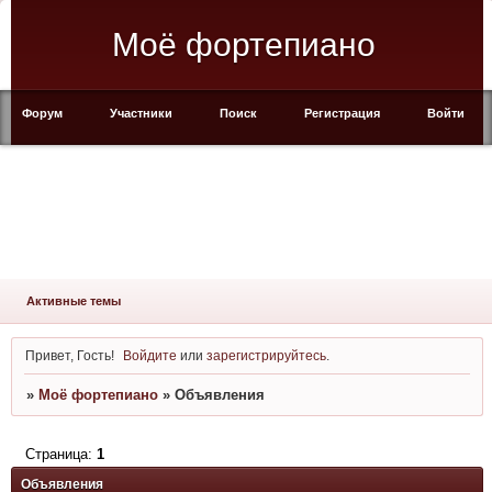
Моё фортепиано
Форум
Участники
Поиск
Регистрация
Войти
Активные темы
Привет, Гость!
Войдите
или
зарегистрируйтесь
.
»
Моё фортепиано
»
Объявления
Страница:
1
Объявления